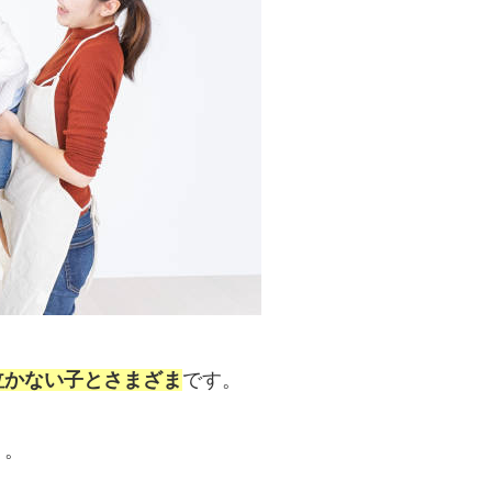
泣かない子とさまざま
です。
う。