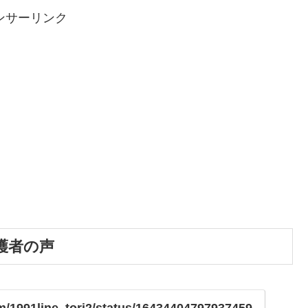
ンサーリンク
護者の声
com/1991line_tori2/status/16434404797937459