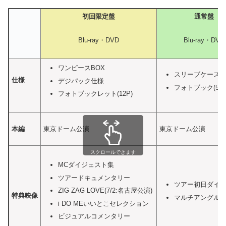
初回限定盤
通常盤
Blu-ray・DVD
Blu-ray・DVD
ワンピースBOX
スリーブケース
仕様
デジパック仕様
フォトブック(52P
フォトブックレット(12P)
本編
東京ドーム公演
東京ドーム公演
スクロールできます
MCダイジェスト集
ツアードキュメンタリー
ツアー初日ダイ
ZIG ZAG LOVE(7/2:名古屋公演)
特典映像
マルチアングル映像
i DO MEいいとこセレクション
ビジュアルコメンタリー