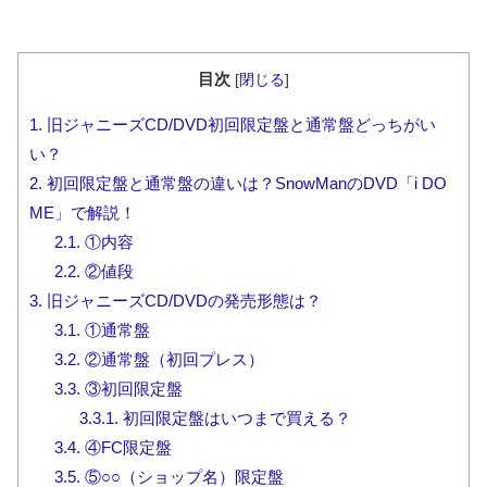
目次
[
閉じる
]
1.
旧ジャニーズCD/DVD初回限定盤と通常盤どっちがい
い？
2.
初回限定盤と通常盤の違いは？SnowManのDVD「i DO
ME」で解説！
2.1.
①内容
2.2.
②値段
3.
旧ジャニーズCD/DVDの発売形態は？
3.1.
①通常盤
3.2.
②通常盤（初回プレス）
3.3.
③初回限定盤
3.3.1.
初回限定盤はいつまで買える？
3.4.
④FC限定盤
3.5.
⑤○○（ショップ名）限定盤