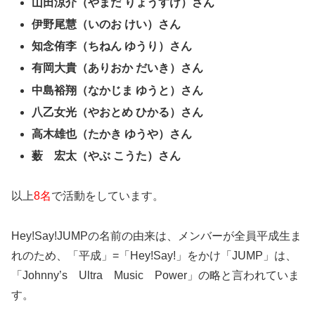
山田涼介（やまだ りょうすけ）さん
伊野尾慧（いのお けい）さん
知念侑李（ちねん ゆうり）さん
有岡大貴（ありおか だいき）さん
中島裕翔（なかじま ゆうと）さん
八乙女光（やおとめ ひかる）さん
高木雄也（たかき ゆうや）さん
薮 宏太（やぶ こうた）さん
以上
8
名
で活動をしています。
Hey!Say!JUMPの名前の由来は、メンバーが全員平成生ま
れのため、「平成」=「Hey!Say!」をかけ「JUMP」は、
「Johnny’s Ultra Music Power」の略と言われていま
す。