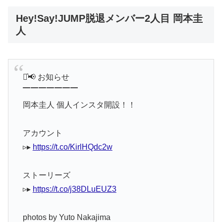
Hey!Say!JUMP脱退メンバー2人目 岡本圭
人
⋆͛📢 お知らせ
▔▔▔▔▔▔▔
岡本圭人 個人インスタ開設！！
アカウント
▹▸
https://t.co/KirlHQdc2w
ストーリーズ
▹▸
https://t.co/j38DLuEUZ3
photos by Yuto Nakajima