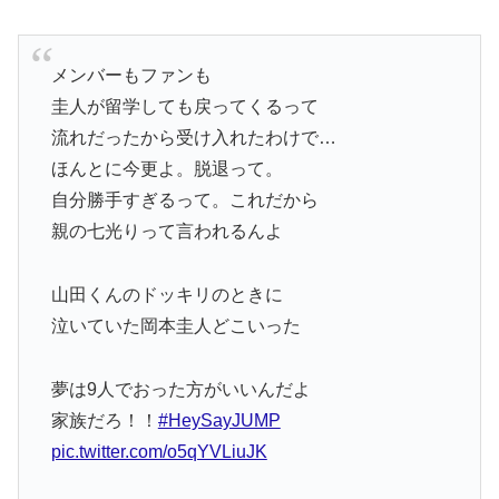
メンバーもファンも
圭人が留学しても戻ってくるって
流れだったから受け入れたわけで…
ほんとに今更よ。脱退って。
自分勝手すぎるって。これだから
親の七光りって言われるんよ
山田くんのドッキリのときに
泣いていた岡本圭人どこいった
夢は9人でおった方がいいんだよ
家族だろ！！
#HeySayJUMP
pic.twitter.com/o5qYVLiuJK