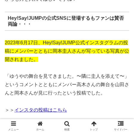
Hey!Say!JUMPの公式SNSに登場するもファンは賛否
両論・・・
2023年6月17日、Hey!Say!JUMP公式インスタグラムの投
稿にメンバーとともに岡本圭人さんが写っている写真が公
開されました。
「ゆうやの舞台を見てきました。〜隣に圭人を添えて〜」
というコメントとともにメンバー高木さんの舞台を山田さ
んと岡本さんが見に行ったという投稿でした。
＞＞
インスタの投稿はこちら
私自身は、その投稿に対して脱退しても仲良しでいるメン
メニュー
ホーム
検索
トップ
サイドバー