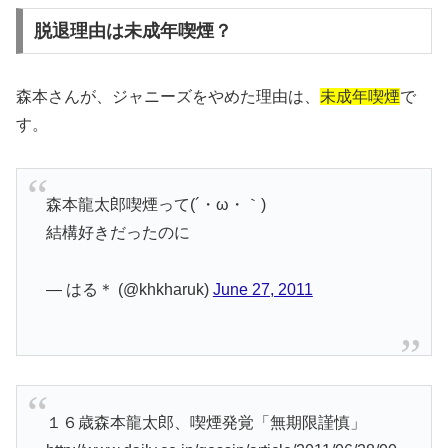
脱退理由は未成年喫煙？
森本さんが、ジャニーズをやめた理由は、
未成年喫煙
で
す。
森本龍太郎喫煙って(´・ω・｀)
結構好きだったのに
— はる＊ (@khkharuk)
June 27, 2011
１６歳森本龍太郎、喫煙発覚「無期限謹慎」