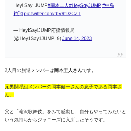
Hey! Say! JUMP
#岡本圭人
#HeySɑyJUMP
#中島
裕翔
pic.twitter.com/rbV9fDzCZT
— Hey!Say!JUMP応援情報局
(@Hey1Say1JUMP_9)
June 14, 2023
2人目の脱退メンバーは
岡本圭人さん
です。
元男闘呼組メンバーの岡本健一さんの息子である岡本さ
ん。
父と「滝沢歌舞伎」をみて感動し、自分もやってみたいと
いう気持ちからジャニーズに入所したそうです。