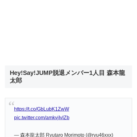
Hey!Say!JUMP脱退メンバー1人目 森本龍
太郎
https://t.co/GbLubK1ZwW
pic.twitter.com/amkvjIvIZb
— 森本龍太郎 Ryutaro Morimoto (@ryu46xxx)