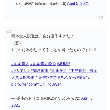
— okura🧸💚 (@midoritan0516)
April 5, 2021
岡本圭人脱退は、自分勝手すぎだよ！！！！
（怒）
⤵︎ ︎これは私が思ってることを書いたものです🙇🏻‍♀️
#岡本圭人
#岡本圭人脱退
#JUMP
#9人で1つ
#知念侑李
#山田涼介
#中島裕翔
#有岡
大貴
#髙木雄也
#伊野尾慧
#八乙女光
#薮宏太
pic.twitter.com/YUnT7d3Wef
— 優斗のトリコ (@3KZxnNlJg5VjwVz)
April 5,
2021