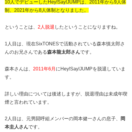
10人でデビューしたHey!Say!JUMPは、2011年から9人体
制、2021年から8人体制となりました。
ということは、
2
人脱退
したということになりますね。
1人目は、現在SixTONESで活動されている森本慎太郎さ
んのお兄さんである
森本龍太郎さん
です。
森本さんは、
2011年6月
にHey!Say!JUMPを脱退していま
す。
詳しい理由については後述しますが、脱退理由は未成年喫
煙と言われています。
2人目は、元男闘呼組メンバーの岡本健一さんの息子、
岡
本圭人さん
です。