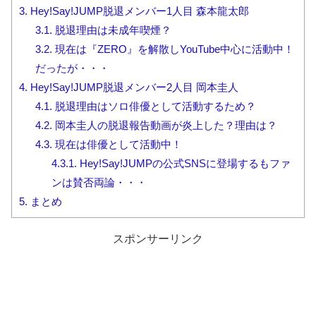
3.
Hey!Say!JUMP脱退メンバー1人目 森本龍太郎
3.1.
脱退理由は未成年喫煙？
3.2.
現在は『ZERO』を解散しYouTube中心に活動中！
だったが・・・
4.
Hey!Say!JUMP脱退メンバー2人目 岡本圭人
4.1.
脱退理由はソロ俳優として活動するため？
4.2.
岡本圭人の脱退報告動画が炎上した？理由は？
4.3.
現在は俳優として活動中！
4.3.1.
Hey!Say!JUMPの公式SNSに登場するもファ
ンは賛否両論・・・
5.
まとめ
スポンサーリンク