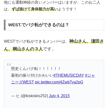
他にも運動神経の良いメンバーはいますが、このお二人
は、
ずば抜けて身体能力が高い
ようです！
WEST.でバク転ができるのは？
神山さん、濵田さ
WESTでバク転ができるメンバーは、
ん、桐山さんの３人
です。
照史くんバク転！！！！！！
最初の振り付けかわいい
#THEMUSICDAY
#ジャ
ニーズWEST
pic.twitter.com/4ZwbTya2pG
— ヒ (@kiskiskis252)
July 4, 2015