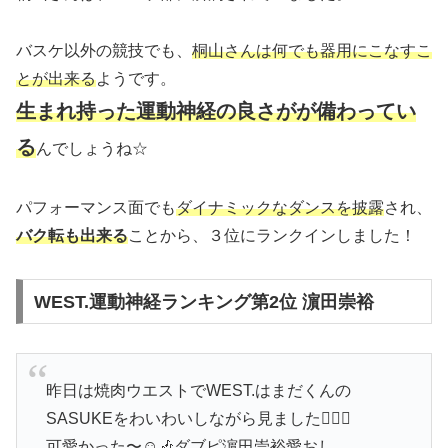
バスケ以外の競技でも、
桐山さんは何でも器用にこなすこ
とが出来る
ようです。
生まれ持った運動神経の良さがが備わってい
る
んでしょうね☆
パフォーマンス面でも
ダイナミックなダンスを披露
され、
バク転も出来る
ことから、３位にランクインしました！
WEST.運動神経ランキング第2位 濵田崇裕
昨日は焼肉ウエストでWEST.はまだくんの
SASUKEをわいわいしながら見ました✊🏻💜
可愛かった〜☺️🎶ダブピ濵田崇裕愛おし