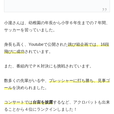
小瀧さんは、幼稚園の年長から小学６年生までの７年間、
サッカーを習っていました。
身長も高く、Youtubeで公開された
跳び箱企画では、16段
飛びに成功
されています。
また、番組内でＰＫ対決にも挑戦されています。
数多くの先輩がいる中、
プレッシャーに打ち勝ち、見事ゴ
ール
を決められました。
コンサートでは
台宙を披露
するなど、アクロバットも出来
ることから４位にランクインしました！