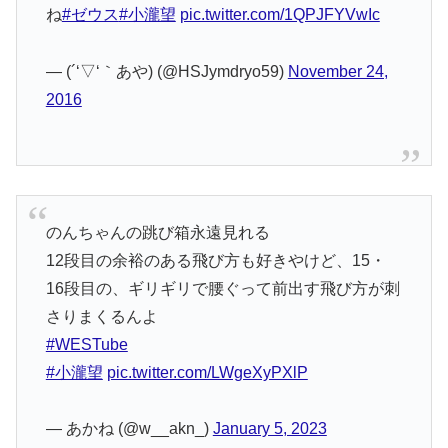
ね
#ゼウス
#小瀧望
pic.twitter.com/1QPJFYVwIc
— (´‘▽‘｀あや) (@HSJymdryo59)
November 24,
2016
のんちゃんの跳び箱永遠見れる
12段目の余裕のある飛び方も好きやけど、15・
16段目の、ギリギリで腰ぐって前出す飛び方が刺
さりまくるんよ
#WESTube
#小瀧望
pic.twitter.com/LWgeXyPXlP
— あかね (@w__akn_)
January 5, 2023