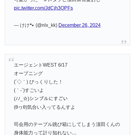
pic.twitter.com/JdCjh3QPFs
— けけ🐾 (@nlx_kk)
December 26, 2024
エージェントWEST 6/17
オープニング
(´◇｀) びっくりした！
(｀-´)すごいよ
(ﾉﾉ_☆)シンプルにすごい
(θヮθ)気合い入ってるんすよ
司会用のテーブル跳び箱にしてしまう濵田くんの
身体能力って計り知れない…