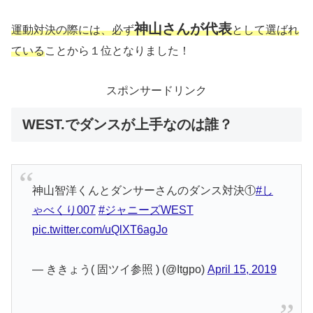
神山さんが代表
運動対決の際には、必ず
として選ばれ
ている
ことから１位となりました！
スポンサードリンク
WEST.でダンスが上手なのは誰？
神山智洋くんとダンサーさんのダンス対決①
#し
ゃべくり007
#ジャニーズWEST
pic.twitter.com/uQlXT6agJo
— ききょう( 固ツイ参照 ) (@Itgpo)
April 15, 2019