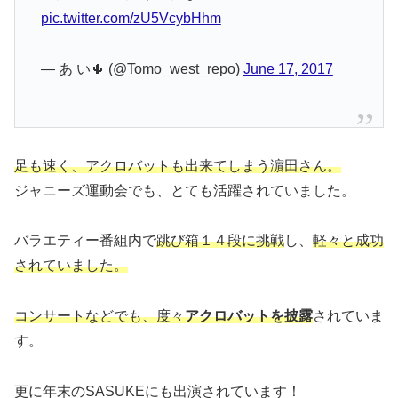
pic.twitter.com/zU5VcybHhm
— あ い🌵 (@Tomo_west_repo)
June 17, 2017
足も速く、アクロバットも出来てしまう濵田さん。
ジャニーズ運動会でも、とても活躍されていました。
バラエティー番組内で
跳び箱１４段に挑戦
し、
軽々と成功
されていました。
コンサートなどでも、度々
アクロバットを披露
されていま
す。
更に年末のSASUKEにも出演されています！