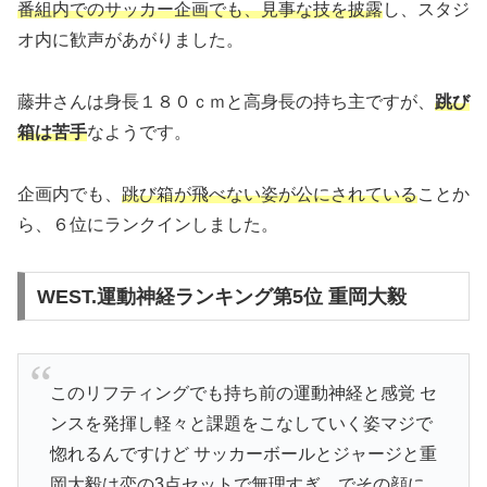
番組内でのサッカー企画でも、見事な技を披露
し、スタジ
オ内に歓声があがりました。
藤井さんは身長１８０ｃｍと高身長の持ち主ですが、
跳び
箱は苦手
なようです。
企画内でも、
跳び箱が飛べない姿が公にされている
ことか
ら、６位にランクインしました。
WEST.運動神経ランキング第5位 重岡大毅
このリフティングでも持ち前の運動神経と感覚 セ
ンスを発揮し軽々と課題をこなしていく姿マジで
惚れるんですけど サッカーボールとジャージと重
岡大毅は恋の3点セットで無理すぎ、でその顔に