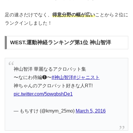
足の速さだけでなく、
得意分野の幅が広い
ことから２位に
ランクインしました！
WEST.運動神経ランキング第1位 神山智洋
神山智洋 華麗なるアクロバット集
〜なにわ侍編❶〜
#神山智洋
#ジャニスト
神ちゃんのアクロバット好きな人RT!
pic.twitter.com/5pwqbshDe1
— もちすけ (@kmym_25mo)
March 5, 2016