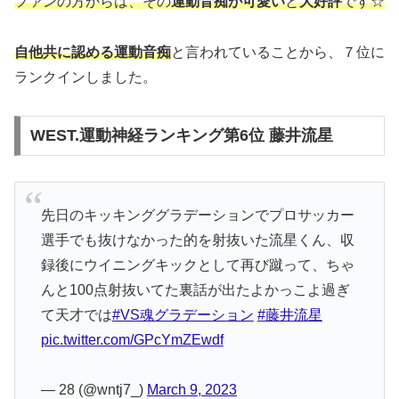
ファンの方からは、その
運動音痴が可愛い
と
大好評
です☆
自他共に認める運動音痴
と言われていることから、７位に
ランクインしました。
WEST.運動神経ランキング第6位 藤井流星
先日のキッキンググラデーションでプロサッカー
選手でも抜けなかった的を射抜いた流星くん、収
録後にウイニングキックとして再び蹴って、ちゃ
んと100点射抜いてた裏話が出たよかっこよ過ぎ
て天才では
#VS魂グラデーション
#藤井流星
pic.twitter.com/GPcYmZEwdf
— 28 (@wntj7_)
March 9, 2023