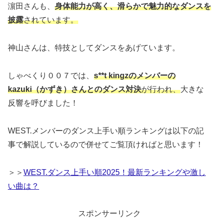
濵田さんも、
身体能力が高く、滑らかで魅力的なダンスを
披露
されています。
神山さんは、特技としてダンスをあげています。
しゃべくり００７では、
s**t kingzのメンバーの
kazuki（かずき）さんとのダンス対決
が行われ、
大きな
反響を呼びました！
WEST.メンバーのダンス上手い順ランキングは以下の記
事で解説しているので併せてご覧頂ければと思います！
＞＞
WEST.ダンス上手い順2025！最新ランキングや激し
い曲は？
スポンサーリンク