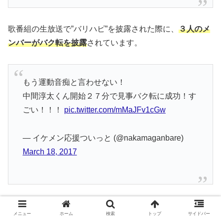
歌番組の生放送で”バリハピ”を披露された際に、
３人のメ
ンバーがバク転を披露
されています。
もう運動音痴と言わせない！
中間淳太くん開始２７分で見事バク転に成功！す
ごい！！！
pic.twitter.com/mMaJFv1cGw
— イケメン応援ついっと (@nakamaganbare)
March 18, 2017
番組の企画で、
中間さんもバク転に挑戦
されています。
メニュー
ホーム
検索
トップ
サイドバー
練習の成果を披露する際に、見事成功されていました！