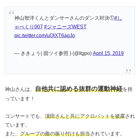
神山智洋くんとダンサーさんのダンス対決①
#し
ゃべくり007
#ジャニーズWEST
pic.twitter.com/uQlXT6agJo
— ききょう( 固ツイ参照 ) (@Itgpo)
April 15, 2019
自他共に認める抜群の運動神経
神山さんは、
を持
っています！
コンサートでも、
濵田さんと共にアクロバットを披露
され
ています。
また、
グループの曲の振り付けも担当
されています。