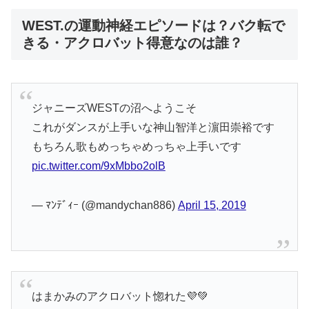
WEST.の運動神経エピソードは？バク転で
きる・アクロバット得意なのは誰？
ジャニーズWESTの沼へようこそ
これがダンスが上手いな神山智洋と濵田崇裕です
もちろん歌もめっちゃめっちゃ上手いです
pic.twitter.com/9xMbbo2olB
— ﾏﾝﾃﾞｨｰ (@mandychan886)
April 15, 2019
はまかみのアクロバット惚れた💜💚