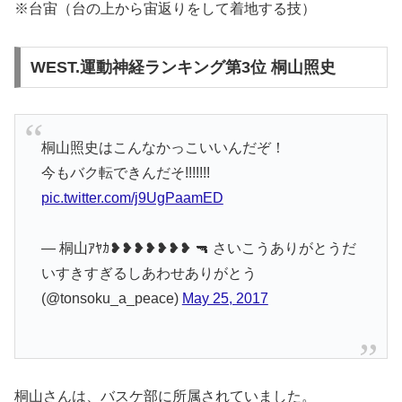
※台宙（台の上から宙返りをして着地する技）
WEST.運動神経ランキング第3位 桐山照史
桐山照史はこんなかっこいいんだぞ！
今もバク転できんだそ!!!!!!!
pic.twitter.com/j9UgPaamED
— 桐山ｱﾔｶ❥❥❥❥❥❥❥ 🔫 さいこうありがとうだ
いすきすぎるしあわせありがとう
(@tonsoku_a_peace)
May 25, 2017
桐山さんは、バスケ部に所属されていました。