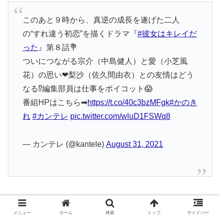
このあと９時から、真逆の成長を遂げた二人
の“すれ違う初恋”を描くドラマ『
#彼女はキレイだ
った
』第８話💐
ついにつながる宗介（中島健人）と愛（小芝風
花）の思い❤梨沙（佐久間由衣）との友情はどう
なる⁉編集部員は仕事をボイコット😱
番組HPはこちら➡
https://t.co/40c3bzMFgk
#かのき
れ
#カンテレ
pic.twitter.com/wluD1FSWq8
— カンテレ (@kantele)
August 31, 2021
中島健人さんと熱愛の噂のお相手で、とくに話題になった
メニュー
ホーム
検索
トップ
サイドバー