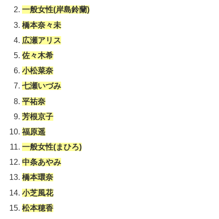
一般女性(岸島鈴蘭)
橋本奈々未
広瀬アリス
佐々木希
小松菜奈
七瀬いづみ
平祐奈
芳根京子
福原遥
一般女性(まひろ)
中条あやみ
橋本環奈
小芝風花
松本穂香