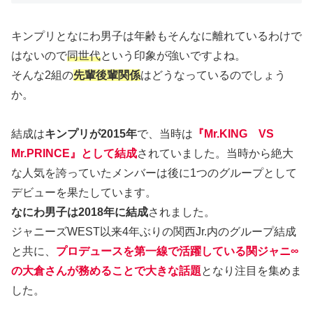
キンプリとなにわ男子は年齢もそんなに離れているわけで
はないので
同世代
という印象が強いですよね。
そんな2組の
先輩後輩関係
はどうなっているのでしょう
か。
結成は
キンプリが2015年
で、当時は
『Mr.KING VS
Mr.PRINCE』として結成
されていました。当時から絶大
な人気を誇っていたメンバーは後に1つのグループとして
デビューを果たしています。
なにわ男子は2018年に結成
されました。
ジャニーズWEST以来4年ぶりの関西Jr.内のグループ結成
と共に、
プロデュースを第一線で活躍している関ジャニ∞
の大倉さんが務めることで大きな話題
となり注目を集めま
した。