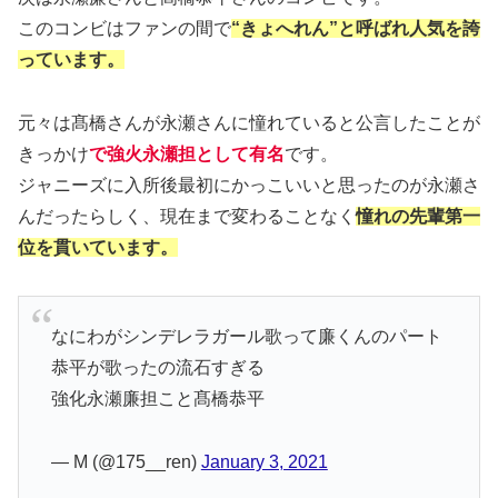
このコンビはファンの間で
“きょへれん”と呼ばれ人気を誇
っています。
元々は髙橋さんが永瀬さんに憧れていると公言したことが
きっかけ
で強火永瀬担として有名
です。
ジャニーズに入所後最初にかっこいいと思ったのが永瀬さ
んだったらしく、現在まで変わることなく
憧れの先輩第一
位を貫いています。
なにわがシンデレラガール歌って廉くんのパート
恭平が歌ったの流石すぎる
強化永瀬廉担こと髙橋恭平
— M (@175__ren)
January 3, 2021