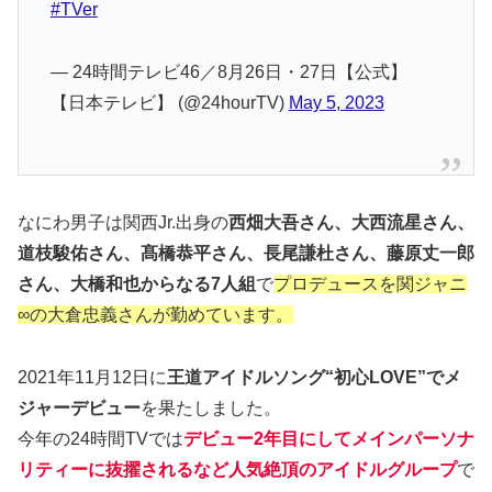
#TVer
— 24時間テレビ46／8月26日・27日【公式】
【日本テレビ】 (@24hourTV)
May 5, 2023
なにわ男子は関西Jr.出身の
西畑大吾さん、大西流星さん、
道枝駿佑さん、髙橋恭平さん、長尾謙杜さん、藤原丈一郎
さん、大橋和也からなる7人組
で
プロデュースを関ジャニ
∞の大倉忠義さんが勤めています。
2021年11月12日に
王道アイドルソング“初心LOVE”でメ
ジャーデビュー
を果たしました。
今年の24時間TVでは
デビュー2年目にしてメインパーソナ
リティーに抜擢されるなど人気絶頂のアイドルグループ
で