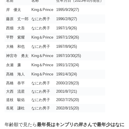
名前
名称
生年月日（2023年5月現在）
岸 優太
King＆Prince
1995/9/29(27)
藤原 丈一郎
なにわ男子
1996/2/8(27)
西畑 大吾
なにわ男子
1997/1/9(26)
平野 紫耀
King＆Prince
1997/1/29(26)
大橋 和也
なにわ男子
1997/8/9(25)
神宮寺 勇太
King＆Prince
1997/10/30(25)
永瀬 廉
King＆Prince
1991/1/23(24)
髙橋 海人
King＆Prince
1991/4/3(24)
髙橋 恭平
なにわ男子
2000/2/28(23)
大西 流星
なにわ男子
2001/8/7(21)
道枝 駿佑
なにわ男子
2002/7/25(20)
長尾 謙杜
なにわ男子
2002/8/15(20)
年齢順で見たら
最年長はキンプリの岸さんで最年少はなに