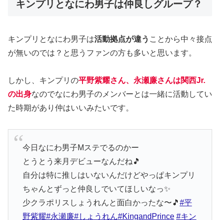
キンプリとなにわ男子は仲良しグループ？
キンプリとなにわ男子は
活動拠点が違う
ことから中々接点
が無いのでは？と思うファンの方も多いと思います。
しかし、キンプリの
平野紫耀さん、永瀬廉さんは関西Jr.
の出身
なのでなにわ男子のメンバーとは一緒に活動してい
た時期があり仲はいいみたいです。
今日なにわ男子Mステでるのかー
とうとう来月デビューなんだね🎵
自分は特に推しはいないんだけどやっぱキンプリ
ちゃんとずっと仲良しでいてほしいなっ✨
少クラポリスしょうれんと面白かったな〜🎵
#平
野紫耀
#永瀬廉
#しょうれん
#KingandPrince
#キン