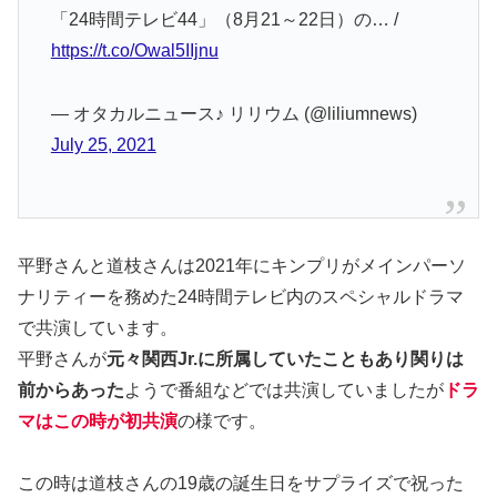
「24時間テレビ44」（8月21～22日）の… /
https://t.co/Owal5IIjnu
— オタカルニュース♪ リリウム (@liliumnews)
July 25, 2021
平野さんと道枝さんは2021年にキンプリがメインパーソ
ナリティーを務めた24時間テレビ内のスペシャルドラマ
で共演しています。
平野さんが
元々関西Jr.に所属していたこともあり関りは
前からあった
ようで番組などでは共演していましたが
ドラ
マはこの時が初共演
の様です。
この時は道枝さんの19歳の誕生日をサプライズで祝った