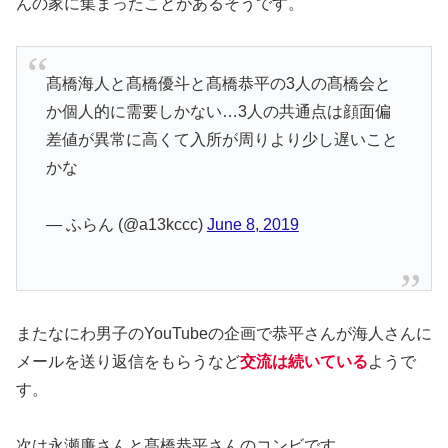
んの家に集まったことがあるそうです。
髙橋海人と髙橋優斗と髙橋恭平の3人の髙橋会と
か個人的に需要しかない…3人の共通点は顔面偏
差値が異常に高くて入所が周りより少し遅いこと
かな
— ふらん (@a13kccc)
June 8, 2019
またなにわ男子のYouTubeの企画で恭平さんが海人さんに
メールを送り返信をもらうなど
交流は続いている
ようで
す。
次は永瀬廉さんと髙橋恭平さんのコンビです。