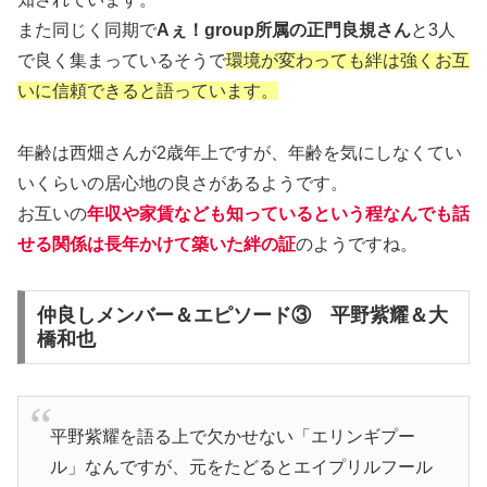
また同じく同期で
Aぇ！group所属の正門良規さん
と3人
で良く集まっているそうで
環境が変わっても絆は強くお互
いに信頼できると語っています。
年齢は西畑さんが2歳年上ですが、年齢を気にしなくてい
いくらいの居心地の良さがあるようです。
お互いの
年収や家賃なども知っているという程なんでも話
せる関係は長年かけて築いた絆の証
のようですね。
仲良しメンバー＆エピソード③ 平野紫耀＆大
橋和也
平野紫耀を語る上で欠かせない「エリンギプー
ル」なんですが、元をたどるとエイプリルフール