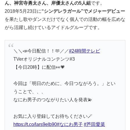
ん、神宮寺勇太さん、岸優太さんの5人組
です。
2018年5月23日に
“シンデレラガール”でメジャーデビュー
を果たし歌やダンスだけでなく個人での活動の幅を広めな
がら活躍し続けているアイドルグループです。
＼＼📣今日配信！！🫶／／
#24時間テレビ
TVerオリジナルコンテンツ#3
【今日20時】に配信👀💗
今回は「明日のために、今日つながろう。」とい
うことで、、、
なにわ男子のつながりたい人を発表💫
お気に入り登録してお待ちください🪄
https://t.co/lars9elb90
#なにわ男子
#芦田愛菜