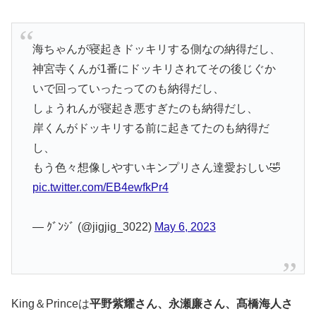
海ちゃんが寝起きドッキリする側なの納得だし、
神宮寺くんが1番にドッキリされてその後じぐか
いで回っていったってのも納得だし、
しょうれんが寝起き悪すぎたのも納得だし、
岸くんがドッキリする前に起きてたのも納得だ
し、
もう色々想像しやすいキンプリさん達愛おしい🤣
pic.twitter.com/EB4ewfkPr4
— ｸﾞﾝｼﾞ (@jigjig_3022)
May 6, 2023
King＆Princeは
平野紫耀さん、永瀬廉さん、髙橋海人さ