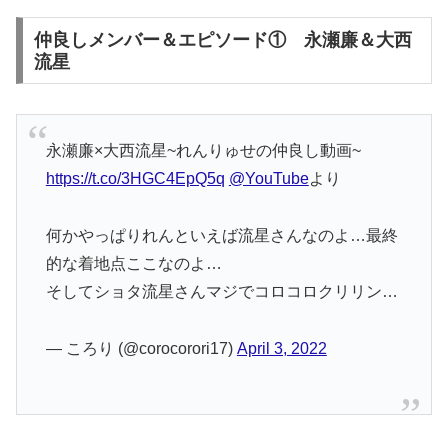
仲良しメンバー＆エピソード① 永瀬廉＆大西
流星
永瀬廉×大西流星~れんりゅせの仲良し動画~
https://t.co/3HGC4EpQ5q
@YouTube
より
何かやっぱりれんといえば流星さんなのよ…最終
的な着地点ここなのよ…
そしてショタ流星さんマジでコロコロクリリン…
— ころり (@corocorori17)
April 3, 2022