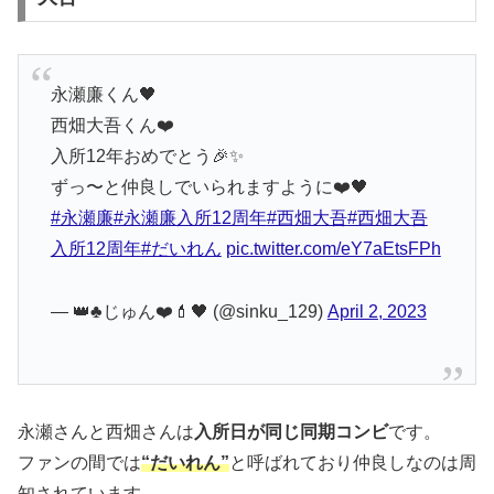
永瀬廉くん🖤
西畑大吾くん❤️
入所12年おめでとう🎉✨
ずっ〜と仲良しでいられますように❤️🖤
#永瀬廉
#永瀬廉入所12周年
#西畑大吾
#西畑大吾
入所12周年
#だいれん
pic.twitter.com/eY7aEtsFPh
— 👑♣️じゅん❤️💄🖤 (@sinku_129)
April 2, 2023
永瀬さんと西畑さんは
入所日が同じ同期コンビ
です。
ファンの間では
“だいれん”
と呼ばれており仲良しなのは周
知されています。