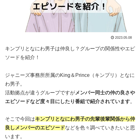
2023.05.08
キンプリとなにわ男子は仲良し？グループの関係性やエピ
ソードを紹介！
ジャニーズ事務所所属のKing＆Prince（キンプリ）となに
わ男子。
活動拠点が違うグループですが
メンバー同士の仲の良さや
エピソードなど度々目にしたり番組で紹介されています
。
そこで今回は
キンプリとなにわ男子の先輩後輩関係から仲
良しメンバーのエピソード
などを色々調べていきたいと思
います。