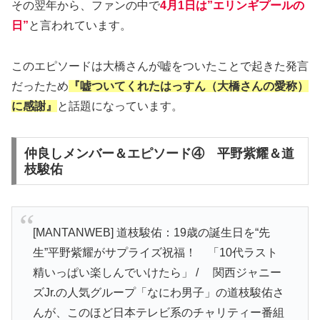
その翌年から、ファンの中で
4月1日は”エリンギプールの
日”
と言われています。
このエピソードは大橋さんが嘘をついたことで起きた発言
だったため
『嘘ついてくれたはっすん（大橋さんの愛称）
に感謝』
と話題になっています。
仲良しメンバー＆エピソード④ 平野紫耀＆道
枝駿佑
[MANTANWEB] 道枝駿佑：19歳の誕生日を“先
生”平野紫耀がサプライズ祝福！ 「10代ラスト
精いっぱい楽しんでいけたら」 / 関西ジャニー
ズJr.の人気グループ「なにわ男子」の道枝駿佑さ
んが、このほど日本テレビ系のチャリティー番組