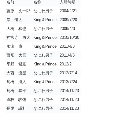
名前
名称
入所時期
藤原 丈一郎
なにわ男子
2004/2/21
岸 優太
King＆Prince
2009/7/20
大橋 和也
なにわ男子
2009/4/3
神宮寺 勇太
King＆Prince
2010/10/30
永瀬 廉
King＆Prince
2011/4/3
西畑 大吾
なにわ男子
2011/4/3
平野 紫耀
King＆Prince
2012/2
大西 流星
なにわ男子
2012/7/14
髙橋 海人
King＆Prince
2013/7/24
髙橋 恭平
なにわ男子
2014/11/23
道枝 駿佑
なにわ男子
2014/11/23
長尾 謙杜
なにわ男子
2014/11/23