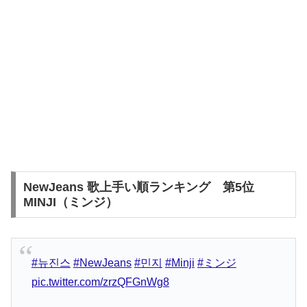
NewJeans 歌上手い順ランキング 第5位
MINJI（ミンジ）
#뉴진스
#NewJeans
#민지
#Minji
#ミンジ
pic.twitter.com/zrzQFGnWg8