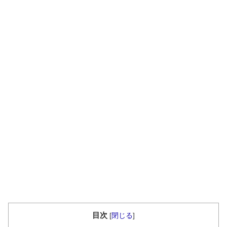
目次
[
閉じる
]