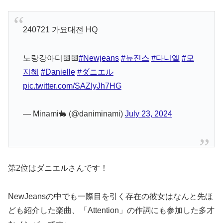
240721 가요대전 HQ
노랑강아디🟨🟨
#Newjeans
#뉴진스
#다니엘
#모
지혜
#Danielle
#ダニエル
pic.twitter.com/SAZIyJh7HG
— Minami🐇 (@daniminami)
July 23, 2024
第2位はダニエルさんです！
NewJeansの中でも一際目を引く存在の彼女はなんと先ほ
ども紹介した楽曲、「Attention」の作詞にも参加した多才