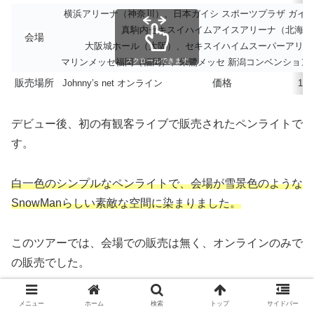
横浜アリーナ（神奈川）、日本ガイシ スポーツプラザ ガイ
真駒内セキスイハイムアイスアリーナ（北海道
会場
大阪城ホール（大阪）、セキスイハイムスーパーアリー
マリンメッセ福岡（福岡）、朱鷺メッセ 新潟コンベンション
スクロールできます
販売場所
価格
Johnny’s net オンライン
1,
デビュー後、初の有観客ライブで販売されたペンライトで
す。
白一色のシンプルなペンライトで、会場が雪景色のような
SnowManらしい素敵な空間に染まりました。
このツアーでは、会場での販売は無く、オンラインのみで
の販売でした。
そのため、ペンライトは売り切れになり、入手困難状態で
メニュー
ホーム
検索
トップ
サイドバー