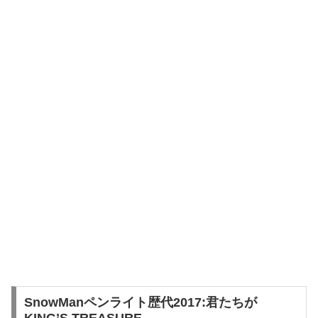
SnowManペンライト歴代2017:君たちが
KING’S TREASURE