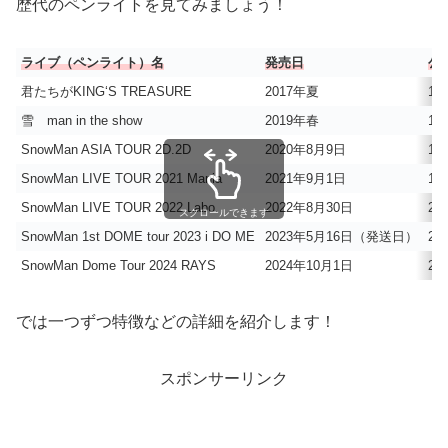
歴代のペンライトを見てみましょう！
ライブ（ペンライト）名
発売日
公
君たちがKING‘S TREASURE
2017年夏
1,
雪 man in the show
2019年春
1,
SnowMan ASIA TOUR 2D.2D
2020年8月9日
1,
SnowMan LIVE TOUR 2021 Mania
2021年9月1日
1,
SnowMan LIVE TOUR 2022 Labo.
2022年8月30日
2,
スクロールできます
SnowMan 1st DOME tour 2023 i DO ME
2023年5月16日（発送日）
2,
SnowMan Dome Tour 2024 RAYS
2024年10月1日
2,
では一つずつ特徴などの詳細を紹介します！
スポンサーリンク