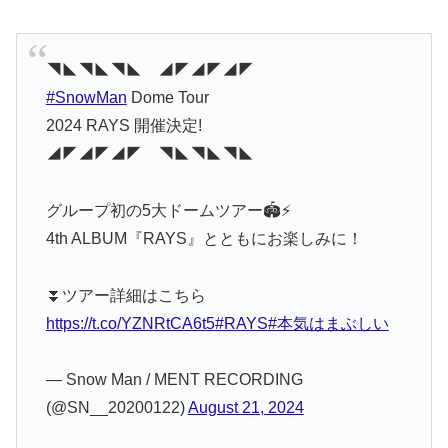
◥◣◥◣◥◣ ◢◤◢◤◢◤
#SnowMan
Dome Tour
2024 RAYS 開催決定!
◢◤◢◤◢◤ ◥◣◥◣◥◣
グループ初の5大ドームツアー🏟️⚡️
4th ALBUM『RAYS』とともにお楽しみに！
⏬ツアー詳細はこちら
https://t.co/YZNRtCA6t5
#RAYS
#本気はまぶしい
— Snow Man / MENT RECORDING
(@SN__20200122)
August 21, 2024