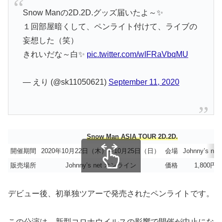
Snow Manの2D.2D.グッズ届いたよ～✨
１回部屋暗くして、ペンライト付けて、ライブの
妄想した（笑）
きれいだな～白✨
pic.twitter.com/wIFRaVbqMU
— えり (@sk11050621)
September 11, 2020
Snow Man ASIA TOUR 2D.2D.
開催期間
2020年10月22日（木）～10月25日（日）
会場
Johnny’s 
販売場所
Johnny’s net オンライン
価格
1,800
スクロールできます
デビュー後、初単独ツアーで発売されたペンライトです。
この公演は、新型コロナウイルスの影響で開催が中止にな