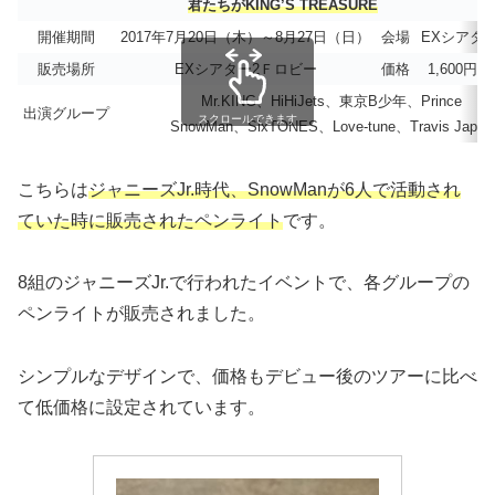
君たちがKING’S TREASURE
開催期間
2017年7月20日（木）～8月27日（日）
会場
EXシアタ
販売場所
EXシアター2Ｆロビー
価格
1,600円
Mr.KING、HiHiJets、東京B少年、Prince
出演グループ
スクロールできます
SnowMan、SixTONES、Love-tune、Travis Japan
こちらは
ジャニーズJr.時代、SnowManが6人で活動され
ていた時に販売されたペンライト
です。
8組のジャニーズJr.で行われたイベントで、各グループの
ペンライトが販売されました。
シンプルなデザインで、価格もデビュー後のツアーに比べ
て低価格に設定されています。