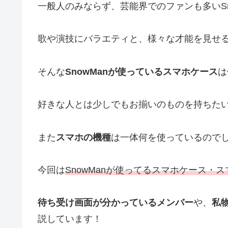
一般人のみならず、芸能界でのファンも多いSn
歌や演技にバラエティと、様々な才能を見せ
そんな
SnowManが使っているスマホケース
は
好きな人とは少しでもお揃いのものを持ちた
また
スマホの機種
は一体何を使っているので
今回は
SnowManが使ってるスマホケース・
待ち受け画面が分かっているメンバー
や、
私
説しています！