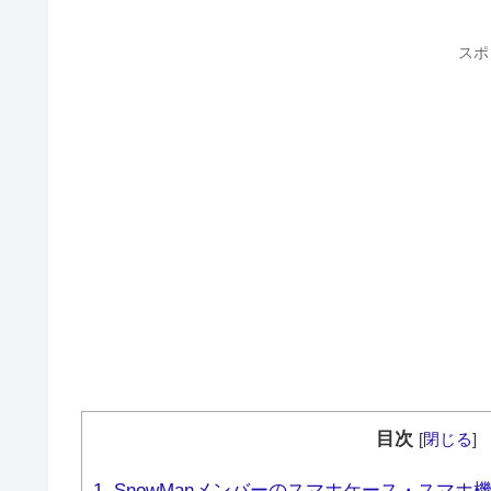
スポ
目次
[
閉じる
]
1.
SnowManメンバーのスマホケース・スマホ