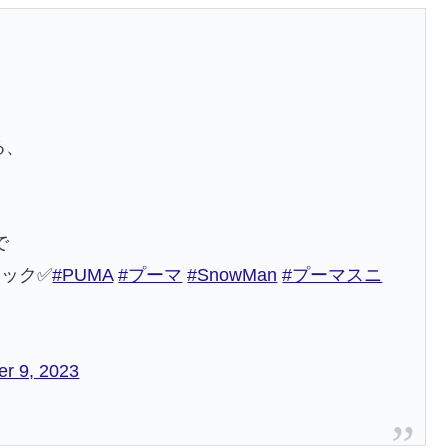
る、
で
ック✅
#PUMA
#プーマ
#SnowMan
#プーマスニ
r 9, 2023