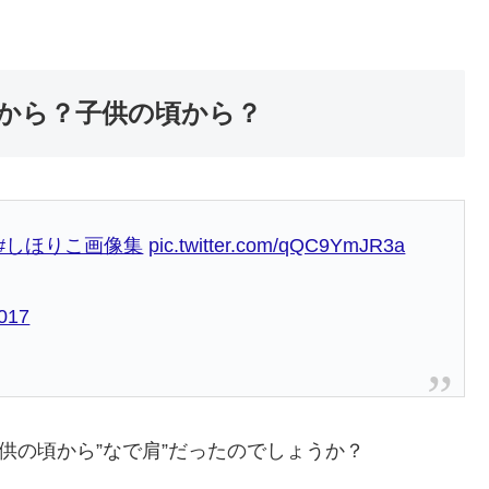
つから？子供の頃から？
#しほりこ画像集
pic.twitter.com/qQC9YmJR3a
2017
供の頃から”なで肩”だったのでしょうか？