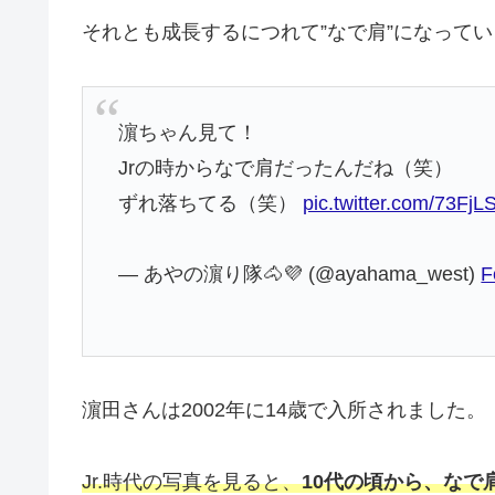
それとも成長するにつれて”なで肩”になって
濵ちゃん見て！
Jrの時からなで肩だったんだね（笑）
ずれ落ちてる（笑）
pic.twitter.com/73Fj
— あやの濵り隊🐴💜 (@ayahama_west)
F
濵田さんは2002年に14歳で入所されました。
Jr.時代の写真を見ると、
10代の頃から、なで