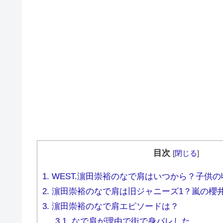
目次
[
閉じる
]
1.
WEST.濵田崇裕のなで肩はいつから？子供
2.
濵田崇裕のなで肩は旧ジャニーズ1？嵐の櫻
3.
濵田崇裕のなで肩エピソードは？
3.1.
なで肩が理由で街で身バレした