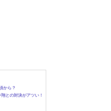
の頃から？
井翔との対決がアツい！