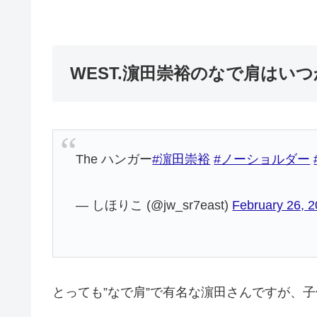
WEST.濵田崇裕のなで肩はい
The ハンガー
#濵田崇裕
#ノーショルダー
— しほりこ (@jw_sr7east)
February 26, 
とっても”なで肩”で有名な濵田さんですが、子