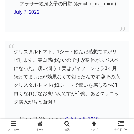
— アラサー独身女子の日常 (@mylife_is__mine)
July 7, 2022
クリスタルトマト、1シート飲んだ感想ですがリ
ピします。美白感はないのですが身体がスベスベ
になった。凄い潤う！実はディフェンセラ3ヶ月
続けてましたが効果なくて切ったんです😭その点
クリスタルトマトは1シートで潤いを感じる〜🥰
白くなればなお良いんですが🥺笑。あとクリニッ
ク購入がちと面倒！
— ♡airu♡ (@airu_pm)
October 5, 2019
メニュー
ホーム
検索
トップ
サイドバー