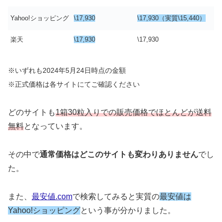
Yahoo!ショッピング
\17,930
\17,930（実質\15,440）
楽天
\17,930
\17,930
※いずれも2024年5月24日時点の金額
※正式価格は各サイトにてご確認ください
どのサイトも
1箱30粒入りでの販売価格でほとんどが送料
無料
となっています。
その中で
通常価格はどこのサイトも変わりありません
でし
た。
また、
最安値.com
で検索してみると実質の
最安値は
Yahoo!ショッピング
という事が分かりました。