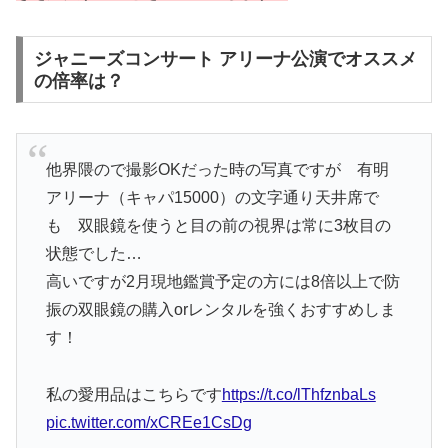
ジャニーズコンサート アリーナ公演でオススメ
の倍率は？
他界隈ので撮影OKだった時の写真ですが 有明
アリーナ（キャパ15000）の文字通り天井席で
も 双眼鏡を使うと目の前の視界は常に3枚目の
状態でした…
高いですが2月現地鑑賞予定の方には8倍以上で防
振の双眼鏡の購入orレンタルを強くおすすめしま
す！
私の愛用品はこちらです
https://t.co/lThfznbaLs
pic.twitter.com/xCREe1CsDg