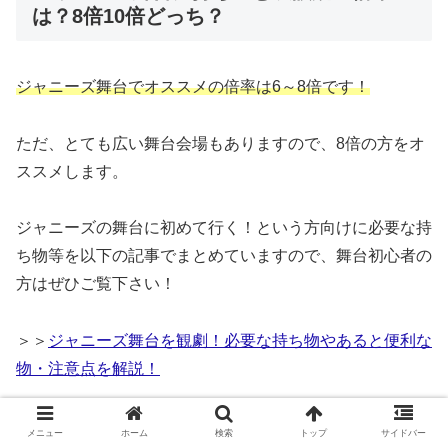
は？8倍10倍どっち？
ジャニーズ舞台でオススメの倍率は6～8倍です！
ただ、とても広い舞台会場もありますので、8倍の方をオ
ススメします。
ジャニーズの舞台に初めて行く！という方向けに必要な持
ち物等を以下の記事でまとめていますので、舞台初心者の
方はぜひご覧下さい！
＞＞
ジャニーズ舞台を観劇！必要な持ち物やあると便利な
物・注意点を解説！
ジャニーズ舞台に持ち込むオススメの双眼鏡
メニュー
ホーム
検索
トップ
サイドバー