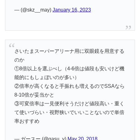
— (@skz__may)
January 16, 2023
さいたまスーパーアリーナ用に双眼鏡を用意する
のか
①8倍以上を選ぶべし（4-6倍は値段も安いけど機
能的にもしょぼいのが多い）
②倍率が高くなると手振れも増えるのでSSAなら
8-10倍が妥当かと
③可変倍率は一見便利そうだけど値段高い・重く
て使いづらい・視野狭いでいいことないので単倍
率おすすめ
— ガースー (@gasu_y)
May 20, 2018